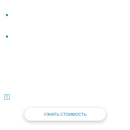
РАБОЧЕЕ ДАВЛЕНИЕ В БАЛЛОНАХ, БАР
150
200
СОСТОЯНИЕ
Новые
Б/У
ГАБАРИТНЫЕ РАЗМЕРЫ, ММ (ШИРИНА X ГЛУБИНА X ВЫСОТА)
1040×800×1880
МАССА МОНОБЛОКА БЕЗ ГАЗА, НЕ БОЛЕЕ (КГ.)
300
Я даю
согласие на обработку персональных данных
на условиях, изложенных в
политике конфиденциальности
УЗНАТЬ СТОИМОСТЬ